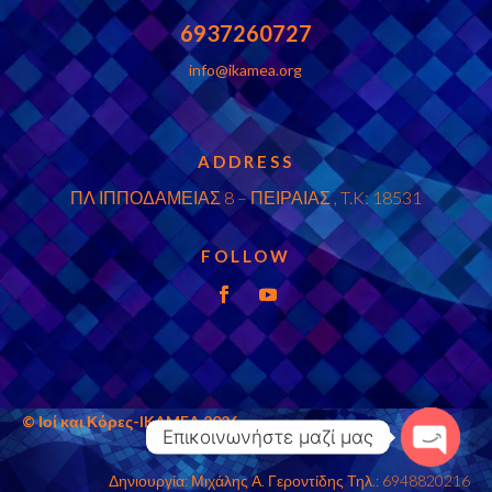
6937260727
info@ikamea.org
ADDRESS
ΠΛ ΙΠΠΟΔΑΜΕΙΑΣ 8 – ΠΕΙΡΑΙΑΣ , T.K: 18531
FOLLOW
© Ιοί
και
Κόρες-
IKAMEA 2026
Επικοινωνήστε μαζί μας
Open
Δηνιουργία: Μιχάλης Α. Γεροντίδης Τηλ.: 6948820216