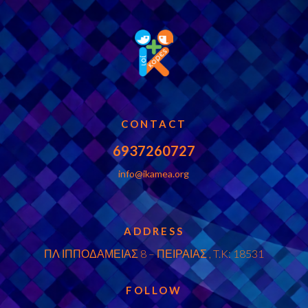
CONTACT
6937260727
info@ikamea.org
ADDRESS
ΠΛ ΙΠΠΟΔΑΜΕΙΑΣ 8 – ΠΕΙΡΑΙΑΣ , T.K: 18531
FOLLOW