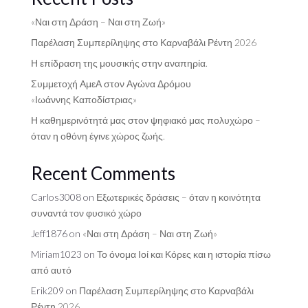
«Ναι στη Δράση – Ναι στη Ζωή»
Παρέλαση Συμπερίληψης στο Καρναβάλι Ρέντη 2026
Η επίδραση της μουσικής στην αναπηρία.
Συμμετοχή ΑμεΑ στον Αγώνα Δρόμου
«Ιωάννης Καποδίστριας»
Η καθημερινότητά μας στον ψηφιακό μας πολυχώρο –
όταν η οθόνη έγινε χώρος ζωής.
Recent Comments
Carlos3008
on
Εξωτερικές δράσεις – όταν η κοινότητα
συναντά τον φυσικό χώρο
Jeff1876
on
«Ναι στη Δράση – Ναι στη Ζωή»
Miriam1023
on
Το όνομα Ιοί και Κόρες και η ιστορία πίσω
από αυτό
Erik209
on
Παρέλαση Συμπερίληψης στο Καρναβάλι
Ρέντη 2026