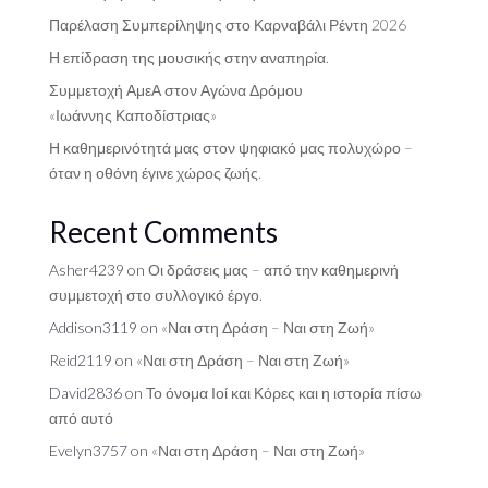
Παρέλαση Συμπερίληψης στο Καρναβάλι Ρέντη 2026
Η επίδραση της μουσικής στην αναπηρία.
Συμμετοχή ΑμεΑ στον Αγώνα Δρόμου
«Ιωάννης Καποδίστριας»
Η καθημερινότητά μας στον ψηφιακό μας πολυχώρο –
όταν η οθόνη έγινε χώρος ζωής.
Recent Comments
Asher4239
on
Οι δράσεις μας – από την καθημερινή
συμμετοχή στο συλλογικό έργο.
Addison3119
on
«Ναι στη Δράση – Ναι στη Ζωή»
Reid2119
on
«Ναι στη Δράση – Ναι στη Ζωή»
David2836
on
Το όνομα Ιοί και Κόρες και η ιστορία πίσω
από αυτό
Evelyn3757
on
«Ναι στη Δράση – Ναι στη Ζωή»